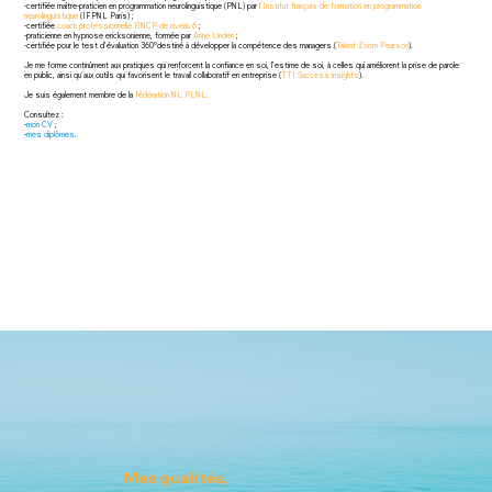
-certifiée maître-praticien en programmation neurolinguistique (PNL) par
l’Institut français de formation en programmation
neurolinguistique
(IFPNL Paris) ;
-certifiée
coach professionnelle RNCP de niveau 6
;
-praticienne en hypnose ericksonienne, formée par
Anne Linden
;
-certifiée pour le test d’évaluation 360°destiné à développer la compétence des managers (
T
alent Zoom Pearson
).
Je me forme continûment aux pratiques qui renforcent la confiance en soi, l’estime de soi, à celles qui améliorent la prise de parole
en public, ainsi qu'aux outils qui favorisent le travail collaboratif en entreprise (
TTI Success insights
).
Je suis également membre de la
fédération NL PLNL
.
Consultez :
-
mon CV
;
-
mes diplômes
.
Mes qualités,