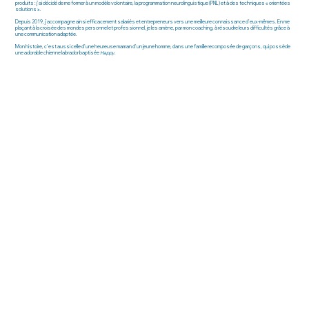
produits : j'ai décidé de me former à un modèle volontaire, la programmation neurolinguistique (PNL) et à des techniques « orientées
solutions ».
Depuis 2019, j’accompagne ainsi efficacement salariés et entrepreneurs vers une meilleure connaissance d’eux-mêmes. En me
plaçant à la croisée des mondes personnel et professionnel, je les amène, par mon coaching, à résoudre leurs difficultés grâce à
une communication adaptée.
Mon histoire, c’est aussi celle d’une heureuse maman d'un jeune homme, dans une famille recomposée de garçons, qui possède
une adorable chienne labrador baptisée
Happy
.