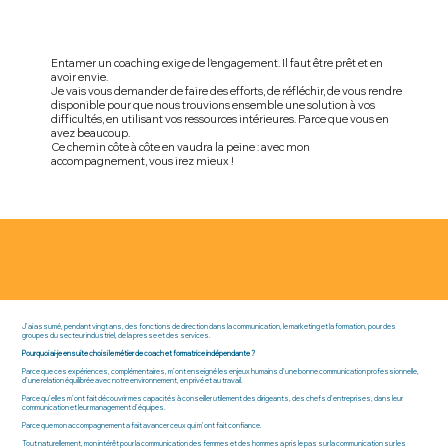
Entamer un coaching exige de l'engagement. Il faut être prêt et en
avoir envie.
Je vais vous demander de faire des efforts, de réfléchir, de vous rendre
disponible pour que nous trouvions ensemble une solution à vos
difficultés, en utilisant vos ressources intérieures. Parce que vous en
avez beaucoup.
Ce chemin côte à côte en vaudra la peine : avec mon
accompagnement, vous irez mieux !
Mon expérience, à la croisée des mondes personnel et
professionnel
J’ai assumé, pendant vingt ans, des fonctions de direction dans la communication, le marketing et la formation, pour des
groupes du secteur industriel, de la presse et des services.
Pourquoi ai-je ensuite choisi le métier de coach et formatrice indépendante ?
Parce que ces expériences, complémentaires, m’ont enseigné les enjeux humains d’une bonne communication professionnelle,
d’une relation équilibrée avec notre environnement, en privé et au travail.
Parce qu’elles m’ont fait découvrir mes capacités à conseiller utilement des dirigeants, des chefs d’entreprises, dans leur
communication et leur management d’équipes.
Parce que mon accompagnement a fait avancer ceux qui m’ont fait confiance.
Tout naturellement, mon intérêt pour la communication des femmes et des hommes a pris le pas sur la communication sur les