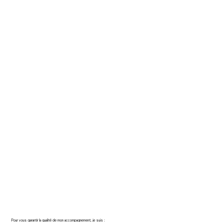
Pour vous garantir la qualité de mon accompagnement, je suis :