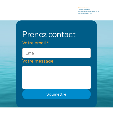
Clémence Tamas
Coach et formatrice
Maître-praticien en programmation
neurolinguistique (PNL)
Prenez contact
Votre email
*
Votre message
Soumettre